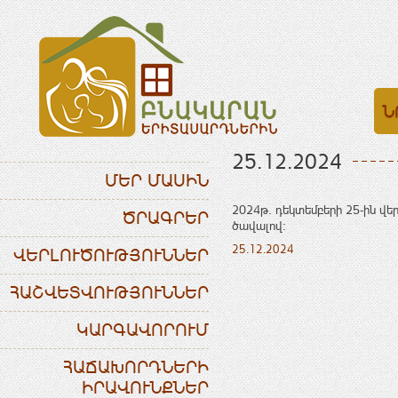
Ն
25.12.2024
ՄԵՐ ՄԱՍԻՆ
2024թ. դեկտեմբերի 25-ին վե
ԾՐԱԳՐԵՐ
ծավալով:
25.12.2024
ՎԵՐԼՈՒԾՈՒԹՅՈՒՆՆԵՐ
ՀԱՇՎԵՏՎՈՒԹՅՈՒՆՆԵՐ
ԿԱՐԳԱՎՈՐՈՒՄ
ՀԱՃԱԽՈՐԴՆԵՐԻ
ԻՐԱՎՈՒՆՔՆԵՐ